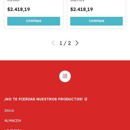
$2.418,19
$2.418,19
1
/
2
¡NO TE PIERDAS NUESTROS PRODUCTOS! 🛒
Inicio
ALMACEN