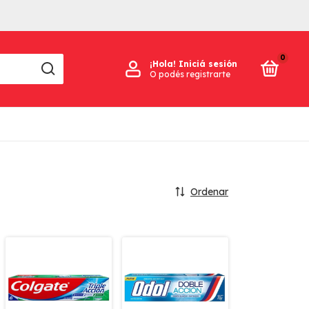
0
¡Hola!
Iniciá sesión
O podés registrarte
Ordenar