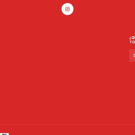
¿Q
TO