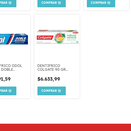
FRICO ODOL
DENTIFRICO
R DOBLE
COLGATE 90 GR
N
NATURAL EXTRACTS
CITRUS Y EUCALIPTO
91,59
$6.633,99