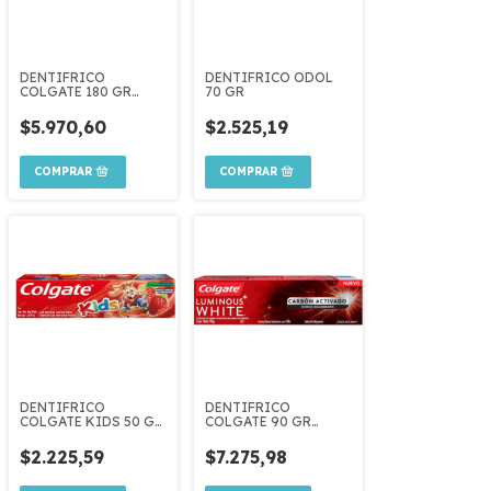
DENTIFRICO
DENTIFRICO ODOL
COLGATE 180 GR
70 GR
TRIPLE ACCION
$5.970,60
$2.525,19
DENTIFRICO
DENTIFRICO
COLGATE KIDS 50 GR
COLGATE 90 GR
FRUTILLA
LUMINOUS WHITE
CARBON ACTIVADO
$2.225,59
$7.275,98