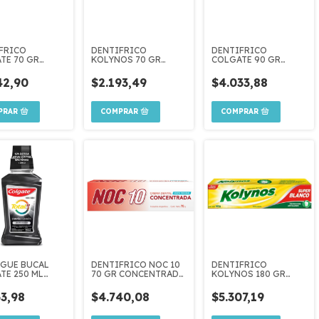
FRICO
DENTIFRICO
DENTIFRICO
TE 70 GR
KOLYNOS 70 GR
COLGATE 90 GR
MA
SUPER BLANCO
TRIPLE ACCION
CCION
42,90
$2.193,49
$4.033,88
ARIES
GUE BUCAL
DENTIFRICO NOC 10
DENTIFRICO
TE 250 ML
70 GR CONCENTRADA
KOLYNOS 180 GR
N ACTIVADO
ORIGINAL
SUPER BLANCO
63,98
$4.740,08
$5.307,19