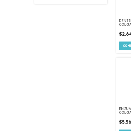
DENTI
COLGA
MAXI
PROTE
$2.6
ANTIC
ENJUA
COLGA
CARBO
$5.5