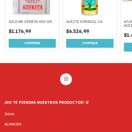
AZUCAR OFERTA 900 GR
ACEITE GIRASOL CA
ATU
ACEI
GR
$1.176,99
$6.526,99
$1.
¡NO TE PIERDAS NUESTROS PRODUCTOS! 🛒
Inicio
ALMACEN