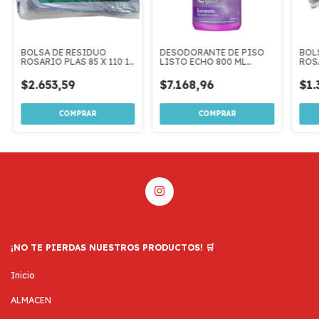
BOLSA DE RESIDUO
DESODORANTE DE PISO
BOL
ROSARIO PLAS 85 X 110 10
LISTO ECHO 800 ML
ROSA
U
LAVANDA
U
$2.653,59
$7.168,96
$1.
¡NO TE PIERDAS NUESTROS PRODUCTOS! 🛒
Inicio
ALMACEN