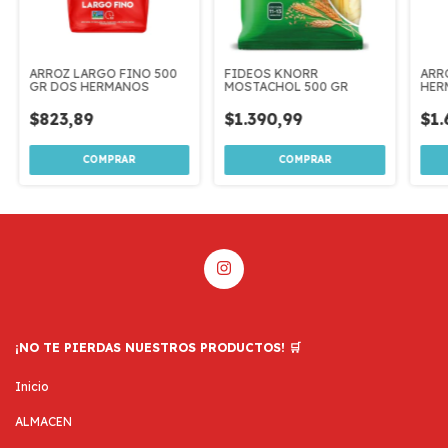
ARROZ LARGO FINO 500
FIDEOS KNORR
ARR
GR DOS HERMANOS
MOSTACHOL 500 GR
HER
$823,89
$1.390,99
$1.
¡NO TE PIERDAS NUESTROS PRODUCTOS! 🛒
Inicio
ALMACEN