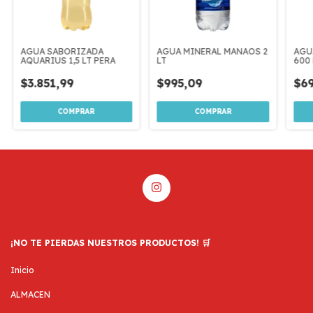
AGUA SABORIZADA
AGUA MINERAL MANAOS 2
AGU
AQUARIUS 1,5 LT PERA
LT
600
$3.851,99
$995,09
$69
¡NO TE PIERDAS NUESTROS PRODUCTOS! 🛒
Inicio
ALMACEN