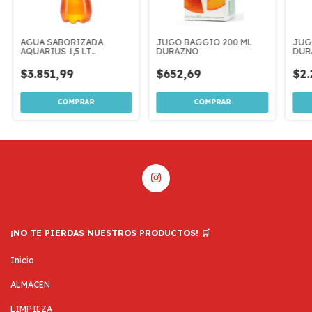
AGUA SABORIZADA
JUGO BAGGIO 200 ML
JUG
AQUARIUS 1,5 LT
DURAZNO
DUR
MANZANA
$3.851,99
$652,69
$2.
¡NO TE PIERDAS NUESTROS PRODUCTOS! 🛒
Inicio
ALMACEN
LIMPIEZA