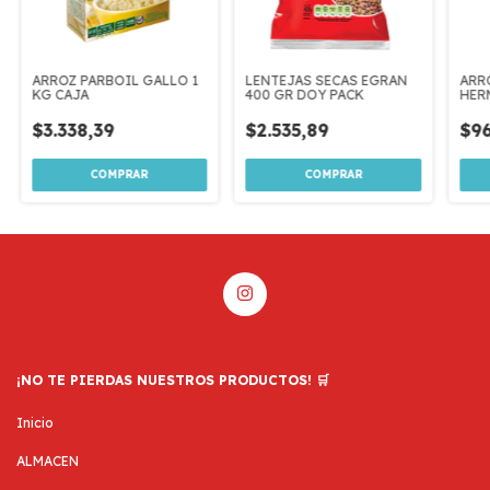
ARROZ PARBOIL GALLO 1
LENTEJAS SECAS EGRAN
ARR
KG CAJA
400 GR DOY PACK
HER
$3.338,39
$2.535,89
$96
¡NO TE PIERDAS NUESTROS PRODUCTOS! 🛒
Inicio
ALMACEN