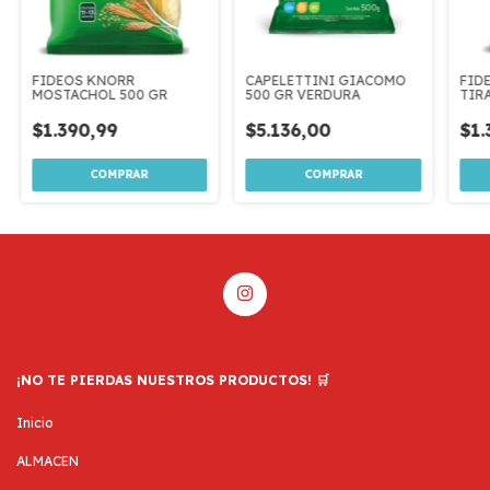
FIDEOS KNORR
CAPELETTINI GIACOMO
FID
MOSTACHOL 500 GR
500 GR VERDURA
TIR
$1.390,99
$5.136,00
$1.
¡NO TE PIERDAS NUESTROS PRODUCTOS! 🛒
Inicio
ALMACEN